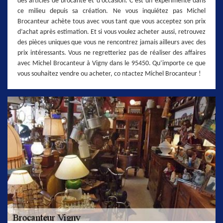
des articles de brocante et d’occasion. C’est un expérimenté dans
ce milieu depuis sa création. Ne vous inquiétez pas Michel
Brocanteur achète tous avec vous tant que vous acceptez son prix
d’achat après estimation. Et si vous voulez acheter aussi, retrouvez
des pièces uniques que vous ne rencontrez jamais ailleurs avec des
prix intéressants. Vous ne regretteriez pas de réaliser des affaires
avec Michel Brocanteur à Vigny dans le 95450. Qu’importe ce que
vous souhaitez vendre ou acheter, co ntactez Michel Brocanteur !