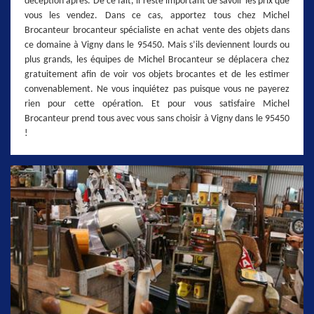
déception après. De ce fait, il reste important de savoir les prix que
vous les vendez. Dans ce cas, apportez tous chez Michel
Brocanteur brocanteur spécialiste en achat vente des objets dans
ce domaine à Vigny dans le 95450. Mais s’ils deviennent lourds ou
plus grands, les équipes de Michel Brocanteur se déplacera chez
gratuitement afin de voir vos objets brocantes et de les estimer
convenablement. Ne vous inquiétez pas puisque vous ne payerez
rien pour cette opération. Et pour vous satisfaire Michel
Brocanteur prend tous avec vous sans choisir à Vigny dans le 95450
!