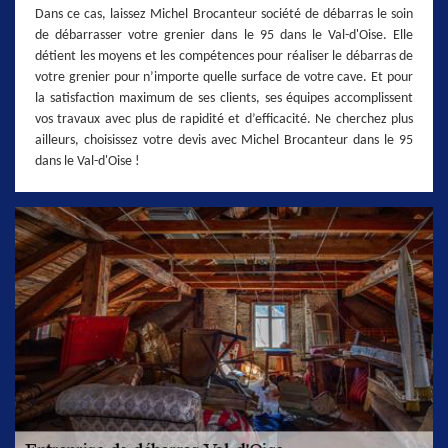
Dans ce cas, laissez Michel Brocanteur société de débarras le soin
de débarrasser votre grenier dans le 95 dans le Val-d'Oise. Elle
détient les moyens et les compétences pour réaliser le débarras de
votre grenier pour n’importe quelle surface de votre cave. Et pour
la satisfaction maximum de ses clients, ses équipes accomplissent
vos travaux avec plus de rapidité et d’efficacité. Ne cherchez plus
ailleurs, choisissez votre devis avec Michel Brocanteur dans le 95
dans le Val-d'Oise !