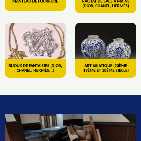
MANTEAU DE FOURRURE
RACHAT DE SACS À MAINS
(DIOR, CHANEL, HERMÈS)
BIJOUX DE FANTAISIES (DIOR,
ART ASIATIQUE (20ÈME
CHANEL, HERMÈS...)
19ÈME ET 18ÈME SIÈCLE)