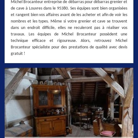
Michel Brocanteur entreprise de débarras pour débarras grenier et
de cave à Louvres dans le 95380. Ses équipes sont bien organisées
et rangent bien vos affaires avant de les acheter et afin de voir les
nombres et les types. Même si votre grenier et cave se trouvent
dans un endroit difficile, elles ne reculeront pas à réaliser vos
travaux. Les équipes de Michel Brocanteur possèdent une
technique efficace et rigoureuse. Alors, retrouvez Michel
Brocanteur spécialiste pour des prestations de qualité avec devis
gratuit !