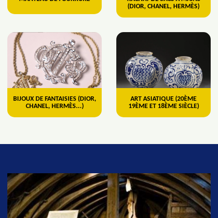
(DIOR, CHANEL, HERMÈS)
BIJOUX DE FANTAISIES (DIOR,
ART ASIATIQUE (20ÈME
CHANEL, HERMÈS...)
19ÈME ET 18ÈME SIÈCLE)