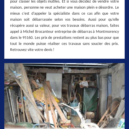
pour classer les objets inutiles. Et si vous décidez de vendre votre
maison, personne ne veut acheter une maison plein e désordre. Le
mieux c’est d’appeler la spécialiste dans ce cas afin que votre
maison soit débarrassée selon vos besoins. Aussi pour qu’elle
récupère aussi sa valeur, pour vos travaux débarras maison, faites
appel à Michel Brocanteur entreprise de débarras à Montmorency
dans le 95160. Les prix de prestations restent au plus bas pour que
tout le monde puisse réaliser ces travaux sans soucier des prix.
Retrouvez vite votre devis !