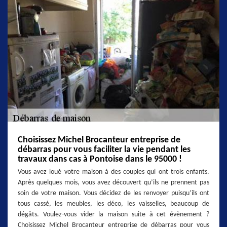
Choisissez Michel Brocanteur entreprise de
débarras pour vous faciliter la vie pendant les
travaux dans cas à Pontoise dans le 95000 !
Vous avez loué votre maison à des couples qui ont trois enfants.
Après quelques mois, vous avez découvert qu’ils ne prennent pas
soin de votre maison. Vous décidez de les renvoyer puisqu’ils ont
tous cassé, les meubles, les déco, les vaisselles, beaucoup de
dégâts. Voulez-vous vider la maison suite à cet évènement ?
Choisissez Michel Brocanteur entreprise de débarras pour vous